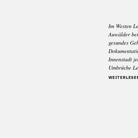
Im Westen Le
Auwälder ber
gesundes Geh
Dokumentat
Innenstadt j
Umbrüche Lei
„LEIPZIG:
WEITERLESE
STADT
DER
UMBRÜCHE
IM
AUFBRUCH“