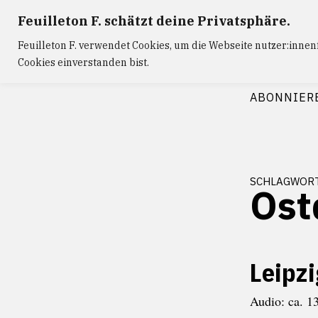
Zum
Feuilleton F. schätzt deine Privatsphäre.
Inhalt
Feuilleton F. verwendet Cookies, um die Webseite nutzer:inne
springen
Cookies einverstanden bist.
FEUILLETON
ABONNIER
schlagwor
Ost
Leipz
Audio: ca. 1
November 14, 2023