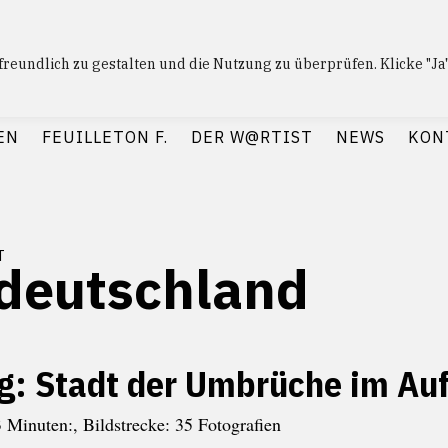
nfreundlich zu gestalten und die Nutzung zu überprüfen. Klicke "J
 F.
— Journalismus mit Raum und Zeit
EN
FEUILLETON F.
DER W@RTIST
NEWS
KON
t
deutschland
ig: Stadt der Umbrüche im Au
3 Minuten:, Bildstrecke: 35 Fotografien