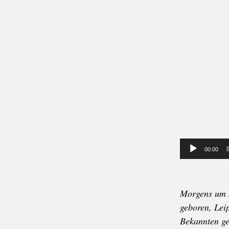
Player
00:00
Morgens um s
geboren, Lei
Bekannten ge