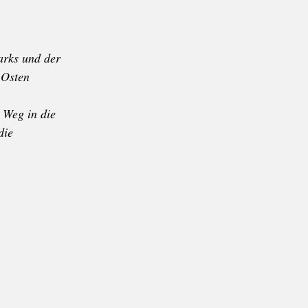
arks und der
 Osten
 Weg in die
die