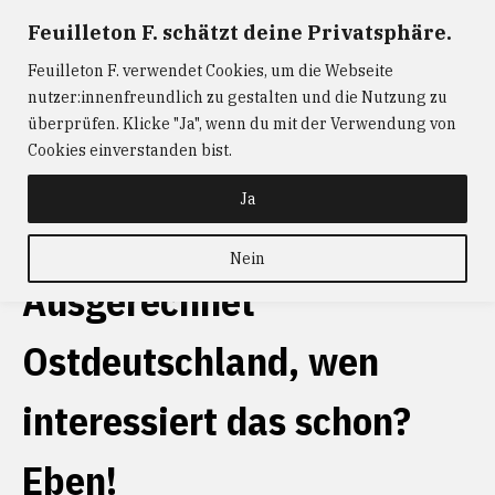
Zum
Feuilleton F. schätzt deine Privatsphäre.
FEUILLETON F.
— Journalismus mit Raum und Zeit
Inhalt
Feuilleton F. verwendet Cookies, um die Webseite
springen
ABONNIEREN
FEUILLETON F.
DER
nutzer:innenfreundlich zu gestalten und die Nutzung zu
W@RTIST
NEWS
KONTAKT
überprüfen. Klicke "Ja", wenn du mit der Verwendung von
Cookies einverstanden bist.
schlagwort
EU
Ja
Nein
Ausgerechnet
Ostdeutschland, wen
interessiert das schon?
Eben!