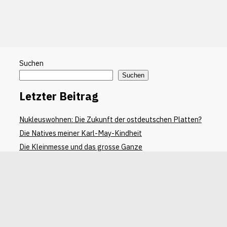
Suchen
Suchen
Letzter Beitrag
Nukleuswohnen: Die Zukunft der ostdeutschen Platten?
Die Natives meiner Karl-May-Kindheit
Die Kleinmesse und das grosse Ganze
Radebeul: Wo die Lüge im Museum ein- und ausgeht
Schönebeck: Die Stadt von Erik Neutsch und mir (Teil II)
Letzter Kommentar
Anett Lehnert
zu
Die Natives meiner Karl-May-Kindheit