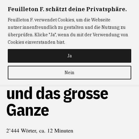
Zum
Feuilleton F. schätzt deine Privatsphäre.
FEUILLETON F.
— Journalismus mit Raum und Zeit
Inhalt
Feuilleton F. verwendet Cookies, um die Webseite
springen
ABONNIEREN
FEUILLETON F.
DER
nutzer:innenfreundlich zu gestalten und die Nutzung zu
W@RTIST
NEWS
KONTAKT
überprüfen. Klicke "Ja", wenn du mit der Verwendung von
Cookies einverstanden bist.
Ja
Die Kleinmesse
Nein
und das grosse
Ganze
2’444 Wörter, ca. 12 Minuten