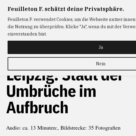
Zum
Feuilleton F. schätzt deine Privatsphäre.
FEUILLETON F.
— Journalismus mit Raum und Zeit
Inhalt
Feuilleton F. verwendet Cookies, um die Webseite nutzer:innen
springen
ABONNIEREN
FEUILLETON F.
DER
die Nutzung zu überprüfen. Klicke "Ja", wenn du mit der Verw
W@RTIST
NEWS
KONTAKT
einverstanden bist.
Ja
Nein
Leipzig: Stadt der
Umbrüche im
Aufbruch
Audio: ca. 13 Minuten:, Bildstrecke: 35 Fotografien