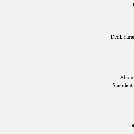
Denk daran
Abonne
Spendento
D