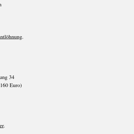
n
ntlöhnung
.
sung 34
 160 Euro)
er
.