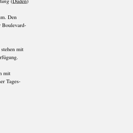
itung
(
Duden
)
aum. Den
r Boulevard-
 stehen mit
erfügung.
n mit
er Tages-