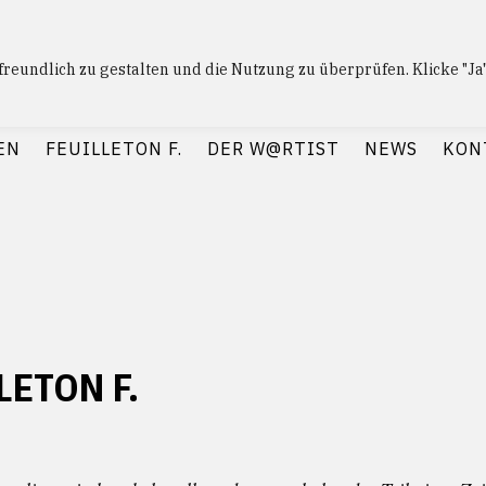
nfreundlich zu gestalten und die Nutzung zu überprüfen. Klicke "J
 F.
— Journalismus mit Raum und Zeit
EN
FEUILLETON F.
DER W@RTIST
NEWS
KON
LETON F.