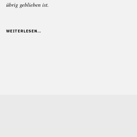
übrig geblieben ist.
„WENN
WEITERLESEN
DIE
KULTUR
DES
FEINDS
FREUNDSCHAFT
STIFTET“