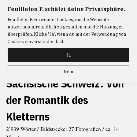
Zum
Feuilleton F. schätzt deine Privatsphäre.
FEUILLETON F.
— Journalismus mit Raum und Zeit
Inhalt
Feuilleton F. verwendet Cookies, um die Webseite
springen
ABONNIEREN
FEUILLETON F.
DER
nutzer:innenfreundlich zu gestalten und die Nutzung zu
W@RTIST
NEWS
KONTAKT
überprüfen. Klicke "Ja", wenn du mit der Verwendung von
Cookies einverstanden bist.
schlagwort
Politik
Ja
Nein
Sächsische Schweiz: Von
der Romantik des
Kletterns
2’939 Wörter / Bildstrecke: 27 Fotografien / ca. 14
Minuten