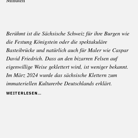
Berühmt ist die Sächsische Schweiz für ihre Burgen wie
die Festung Königstein oder die spektakuläre
Basteibrücke und natürlich auch für Maler wie Caspar
David Friedrich. Dass an den bizarren Felsen auf
eigenwillige Weise geklettert wird, ist weniger bekannt.
Im März 2024 wurde das sächsische Klettern zum
immateriellen Kulturerbe Deutschlands erklärt.
„SÄCHSISCHE
WEITERLESEN
SCHWEIZ:
VON
DER
ROMANTIK
DES
KLETTERNS“