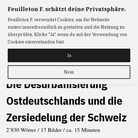
Zum
Feuilleton F. schätzt deine Privatsphäre.
FEUILLETON F.
— Journalismus mit Raum und Zeit
Inhalt
Feuilleton F. verwendet Cookies, um die Webseite
springen
ABONNIEREN
FEUILLETON F.
DER
nutzer:innenfreundlich zu gestalten und die Nutzung zu
W@RTIST
NEWS
KONTAKT
überprüfen. Klicke "Ja", wenn du mit der Verwendung von
Cookies einverstanden bist.
schlagwort
Erfurt
Ja
Nein
Die Desurbanisierung
Ostdeutschlands und die
Zersiedelung der Schweiz
2’830 Wörter / 17 Bilder / ca. 15 Minuten