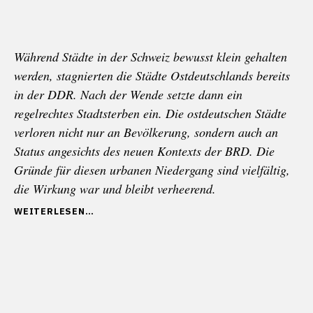
Während Städte in der Schweiz bewusst klein gehalten
werden, stagnierten die Städte Ostdeutschlands bereits
in der DDR. Nach der Wende setzte dann ein
regelrechtes Stadtsterben ein. Die ostdeutschen Städte
verloren nicht nur an Bevölkerung, sondern auch an
Status angesichts des neuen Kontexts der BRD. Die
Gründe für diesen urbanen Niedergang sind vielfältig,
die Wirkung war und bleibt verheerend.
„DIE
WEITERLESEN
DESURBANISIERUNG
OSTDEUTSCHLANDS
UND
DIE
ZERSIEDELUNG
DER
SCHWEIZ“