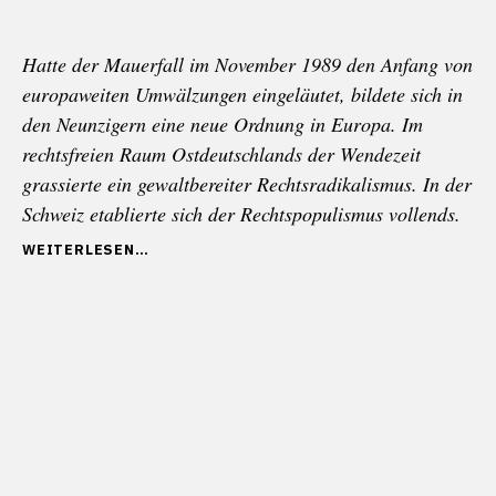
Hatte der Mauerfall im November 1989 den Anfang von
europaweiten Umwälzungen eingeläutet, bildete sich in
den Neunzigern eine neue Ordnung in Europa. Im
rechtsfreien Raum Ostdeutschlands der Wendezeit
grassierte ein gewaltbereiter Rechtsradikalismus. In der
Schweiz etablierte sich der Rechtspopulismus vollends.
„RASSISTISCHER
WEITERLESEN
NATIONALISMUS:
STUNDE
NULL
DER
NEUNZIGER
(TEIL
IV)“