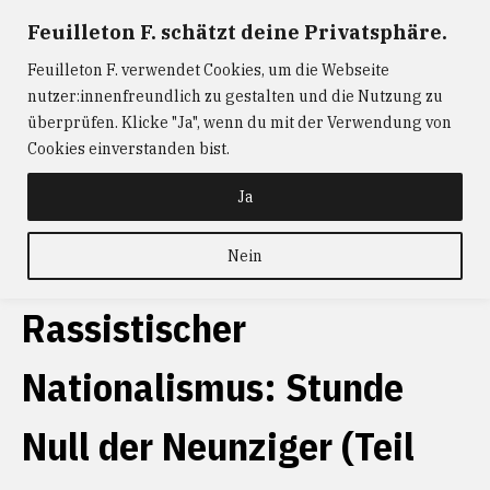
Zum
Feuilleton F. schätzt deine Privatsphäre.
FEUILLETON F.
— Journalismus mit Raum und Zeit
Inhalt
Feuilleton F. verwendet Cookies, um die Webseite
springen
ABONNIEREN
FEUILLETON F.
DER
nutzer:innenfreundlich zu gestalten und die Nutzung zu
W@RTIST
NEWS
KONTAKT
überprüfen. Klicke "Ja", wenn du mit der Verwendung von
Cookies einverstanden bist.
schlagwort
Thomas
Maissen
Ja
Nein
Rassistischer
Nationalismus: Stunde
Null der Neunziger (Teil