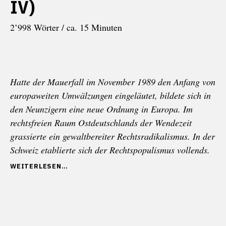
IV)
2’998 Wörter / ca. 15 Minuten
Hatte der Mauerfall im November 1989 den Anfang von
europaweiten Umwälzungen eingeläutet, bildete sich in
den Neunzigern eine neue Ordnung in Europa. Im
rechtsfreien Raum Ostdeutschlands der Wendezeit
grassierte ein gewaltbereiter Rechtsradikalismus. In der
Schweiz etablierte sich der Rechtspopulismus vollends.
„RASSISTISCHER
WEITERLESEN
NATIONALISMUS:
STUNDE
NULL
DER
NEUNZIGER
(TEIL