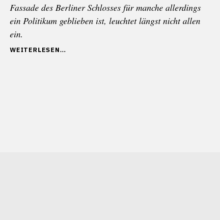
Fassade des Berliner Schlosses für manche allerdings
ein Politikum geblieben ist, leuchtet längst nicht allen
ein.
„ALS
WEITERLESEN
DIE
BONNER
REPUBLIK
AUFHOLTE
(DEUTSCHE
EINHEIT
TEIL
I)“