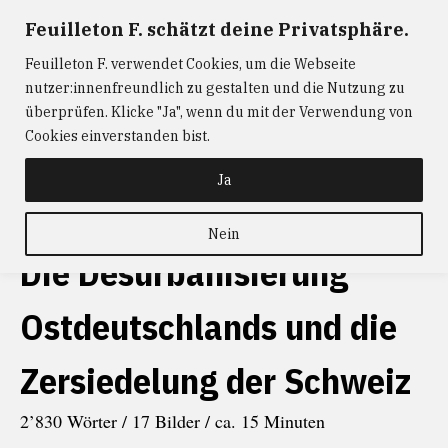
Zum
Feuilleton F. schätzt deine Privatsphäre.
FEUILLETON F.
— Journalismus mit Raum und Zeit
Inhalt
Feuilleton F. verwendet Cookies, um die Webseite
springen
ABONNIEREN
FEUILLETON F.
DER
nutzer:innenfreundlich zu gestalten und die Nutzung zu
W@RTIST
NEWS
KONTAKT
überprüfen. Klicke "Ja", wenn du mit der Verwendung von
Cookies einverstanden bist.
schlagwort
Prognos
Ja
Nein
Die Desurbanisierung
Ostdeutschlands und die
Zersiedelung der Schweiz
2’830 Wörter / 17 Bilder / ca. 15 Minuten