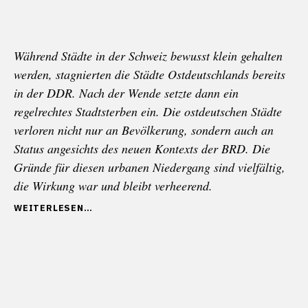
Während Städte in der Schweiz bewusst klein gehalten
werden, stagnierten die Städte Ostdeutschlands bereits
in der DDR. Nach der Wende setzte dann ein
regelrechtes Stadtsterben ein. Die ostdeutschen Städte
verloren nicht nur an Bevölkerung, sondern auch an
Status angesichts des neuen Kontexts der BRD. Die
Gründe für diesen urbanen Niedergang sind vielfältig,
die Wirkung war und bleibt verheerend.
„DIE
WEITERLESEN
DESURBANISIERUNG
OSTDEUTSCHLANDS
UND
DIE
ZERSIEDELUNG
DER
SCHWEIZ“