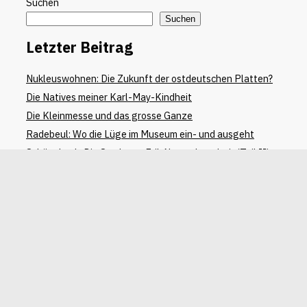
Suchen
Suchen
Letzter Beitrag
Nukleuswohnen: Die Zukunft der ostdeutschen Platten?
Die Natives meiner Karl-May-Kindheit
Die Kleinmesse und das grosse Ganze
Radebeul: Wo die Lüge im Museum ein- und ausgeht
Schönebeck: Die Stadt von Erik Neutsch und mir (Teil II)
Letzter Kommentar
Anett Lehnert
zu
Die Natives meiner Karl-May-Kindheit
Christa Manz- Dewald
zu
Nukleuswohnen: Die Zukunft
der ostdeutschen Platten?
Stephan Schwitter
zu
Die Natives meiner Karl-May-