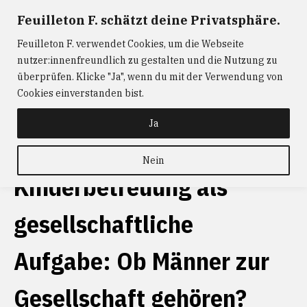
Zum
Feuilleton F. schätzt deine Privatsphäre.
FEUILLETON F.
— Journalismus mit Raum und Zeit
Inhalt
Feuilleton F. verwendet Cookies, um die Webseite
springen
ABONNIEREN
FEUILLETON F.
DER
nutzer:innenfreundlich zu gestalten und die Nutzung zu
W@RTIST
NEWS
KONTAKT
überprüfen. Klicke "Ja", wenn du mit der Verwendung von
Cookies einverstanden bist.
schlagwort
Amina Gusner
Ja
Nein
Kinderbetreuung als
gesellschaftliche
Aufgabe: Ob Männer zur
Gesellschaft gehören?