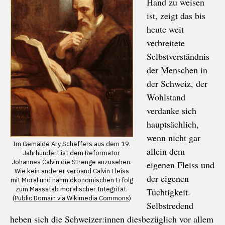
Hand zu weisen
ist, zeigt das bis
heute weit
verbreitete
Selbstverständnis
der Menschen in
der Schweiz, der
Wohlstand
verdanke sich
hauptsächlich,
wenn nicht gar
Im Gemälde Ary Scheffers aus dem 19.
allein dem
Jahrhundert ist dem Reformator
Johannes Calvin die Strenge anzusehen.
eigenen Fleiss und
Wie kein anderer verband Calvin Fleiss
der eigenen
mit Moral und nahm ökonomischen Erfolg
zum Massstab moralischer Integrität.
Tüchtigkeit.
(
Public Domain via Wikimedia Commons
)
Selbstredend
heben sich die Schweizer:innen diesbezüglich vor allem