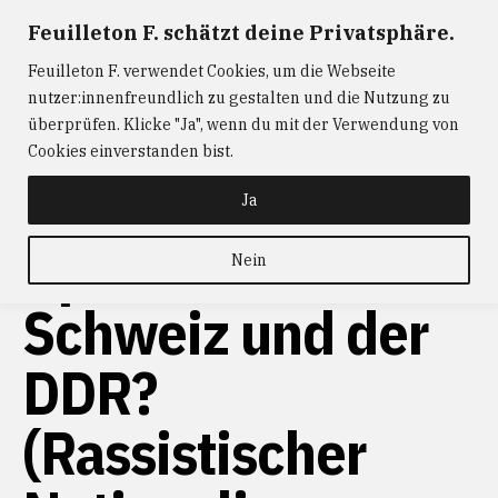
Zum
Feuilleton F. schätzt deine Privatsphäre.
FEUILLETON F.
— Journalismus mit Raum und Zeit
Inhalt
Feuilleton F. verwendet Cookies, um die Webseite
springen
ABONNIEREN
FEUILLETON F.
DER
nutzer:innenfreundlich zu gestalten und die Nutzung zu
W@RTIST
NEWS
KONTAKT
überprüfen. Klicke "Ja", wenn du mit der Verwendung von
Cookies einverstanden bist.
Ja
Apartheid in der
Nein
Schweiz und der
DDR?
(Rassistischer