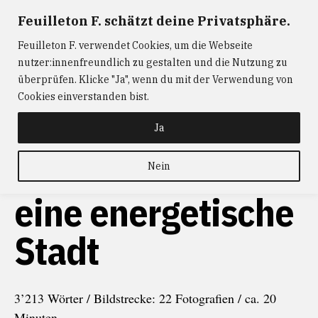
Zum
Feuilleton F. schätzt deine Privatsphäre.
FEUILLETON F.
— Journalismus mit Raum und Zeit
Inhalt
Feuilleton F. verwendet Cookies, um die Webseite
springen
ABONNIEREN
FEUILLETON F.
DER
nutzer:innenfreundlich zu gestalten und die Nutzung zu
W@RTIST
NEWS
KONTAKT
überprüfen. Klicke "Ja", wenn du mit der Verwendung von
Cookies einverstanden bist.
Ja
Cottbus: Einst
Nein
eine energetische
Stadt
3’213 Wörter / Bildstrecke: 22 Fotografien / ca. 20
Minuten