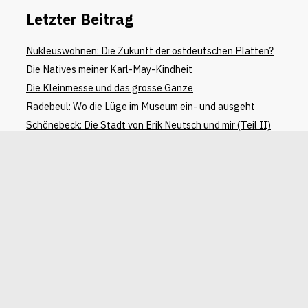
Letzter Beitrag
Nukleuswohnen: Die Zukunft der ostdeutschen Platten?
Die Natives meiner Karl-May-Kindheit
Die Kleinmesse und das grosse Ganze
Radebeul: Wo die Lüge im Museum ein- und ausgeht
Schönebeck: Die Stadt von Erik Neutsch und mir (Teil II)
Letzter Kommentar
Anett Lehnert
zu
Die Natives meiner Karl-May-Kindheit
Christa Manz- Dewald
zu
Nukleuswohnen: Die Zukunft
der ostdeutschen Platten?
Stephan Schwitter
zu
Die Natives meiner Karl-May-
Kindheit