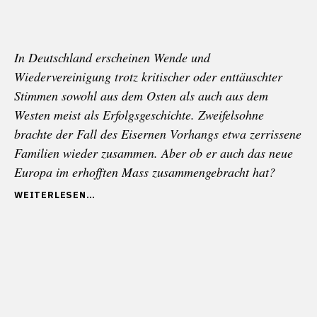
In Deutschland erscheinen Wende und
Wiedervereinigung trotz kritischer oder enttäuschter
Stimmen sowohl aus dem Osten als auch aus dem
Westen meist als Erfolgsgeschichte. Zweifelsohne
brachte der Fall des Eisernen Vorhangs etwa zerrissene
Familien wieder zusammen. Aber ob er auch das neue
Europa im erhofften Mass zusammengebracht hat?
„ALS
WEITERLESEN
GRIECHENLAND
NICHT
AUFHOLTE
(DEUTSCHE
EINHEIT
TEIL
II)“