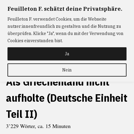
Zum
Feuilleton F. schätzt deine Privatsphäre.
FEUILLETON F.
— Journalismus mit Raum und Zeit
Inhalt
Feuilleton F. verwendet Cookies, um die Webseite
springen
ABONNIEREN
FEUILLETON F.
DER
nutzer:innenfreundlich zu gestalten und die Nutzung zu
W@RTIST
NEWS
KONTAKT
überprüfen. Klicke "Ja", wenn du mit der Verwendung von
Cookies einverstanden bist.
schlagwort
Philipp Ther
Ja
Nein
Als Griechenland nicht
aufholte (Deutsche Einheit
Teil II)
3’229 Wörter, ca. 15 Minuten