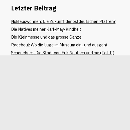
Letzter Beitrag
Nukleuswohnen: Die Zukunft der ostdeutschen Platten?
Die Natives meiner Karl-May-Kindheit
Die Kleinmesse und das grosse Ganze
Radebeul: Wo die Lüge im Museum ein- und ausgeht
Schönebeck: Die Stadt von Erik Neutsch und mir (Teil II)
Letzter Kommentar
Anett Lehnert
zu
Die Natives meiner Karl-May-Kindheit
Christa Manz- Dewald
zu
Nukleuswohnen: Die Zukunft
der ostdeutschen Platten?
Stephan Schwitter
zu
Die Natives meiner Karl-May-
Kindheit