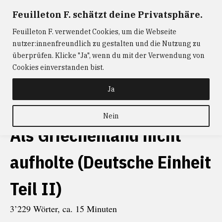
Zum
Feuilleton F. schätzt deine Privatsphäre.
FEUILLETON F.
— Journalismus mit Raum und Zeit
Inhalt
Feuilleton F. verwendet Cookies, um die Webseite
springen
ABONNIEREN
FEUILLETON F.
DER
nutzer:innenfreundlich zu gestalten und die Nutzung zu
W@RTIST
NEWS
KONTAKT
überprüfen. Klicke "Ja", wenn du mit der Verwendung von
Cookies einverstanden bist.
schlagwort
Euro
Ja
Nein
Als Griechenland nicht
aufholte (Deutsche Einheit
Teil II)
3’229 Wörter, ca. 15 Minuten