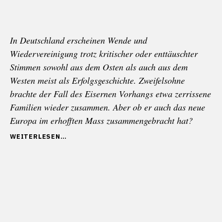
In Deutschland erscheinen Wende und
Wiedervereinigung trotz kritischer oder enttäuschter
Stimmen sowohl aus dem Osten als auch aus dem
Westen meist als Erfolgsgeschichte. Zweifelsohne
brachte der Fall des Eisernen Vorhangs etwa zerrissene
Familien wieder zusammen. Aber ob er auch das neue
Europa im erhofften Mass zusammengebracht hat?
„ALS
WEITERLESEN
GRIECHENLAND
NICHT
AUFHOLTE
(DEUTSCHE
EINHEIT
TEIL
II)“