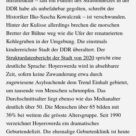
Infrastruktur – fast ein Fünftel des Strassennetzes in der
DDR habe als unbefahrbar gegolten, schreibt der
Historiker Ilko-Sascha Kowalczuk – ist verschwunden.
Hinter der Kulisse allerdings brechen die morschen
Bretter der Bühne weg wie die Ufer der renaturierten
Kohlegruben in der Umgebung. Die einstmals
kinderreichste Stadt der DDR überaltert. Der
Strukturdatenbericht der Stadt von 2020
spricht eine
deutliche Sprache: Hoyerswerda wird in absehbarer
Zeit, sof
ern keine Zuwanderung etwa durch
zugewiesene Asylsuchende dem Trend Einhalt gebietet,
um tausende von Menschen schrumpfen. Das
Durchschnittsalter liegt ebenso wie das Medianalter
deutlich über 50. Die Menschen über 65 bilden mit
36% bei weitem die grösste Altersgruppe. Seit 1990
verzeichnet Hoyerswerda ein dramatisches
Geburtendefizit. Die ehemalige Geburtenklinik ist heute