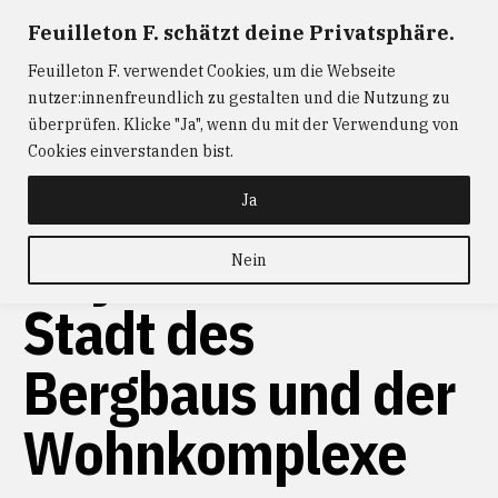
Zum
Feuilleton F. schätzt deine Privatsphäre.
FEUILLETON F.
— Journalismus mit Raum und Zeit
Inhalt
Feuilleton F. verwendet Cookies, um die Webseite
springen
ABONNIEREN
FEUILLETON F.
DER
nutzer:innenfreundlich zu gestalten und die Nutzung zu
W@RTIST
NEWS
KONTAKT
überprüfen. Klicke "Ja", wenn du mit der Verwendung von
Cookies einverstanden bist.
Ja
Hoyerswerda:
Nein
Stadt des
Bergbaus und der
Wohnkomplexe