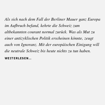
Als sich nach dem Fall der Berliner Mauer ganz Europa
im Aufbruch befand, kehrte die Schweiz zum
altbekannten courant normal zurück. Was als Mut zu
einer antizyklischen Politik erscheinen könnte, zeugt
auch von Ignoranz. Mit der europäischen Einigung will
die neutrale Schweiz bis heute nichts zu tun haben.
„WENDE
WEITERLESEN
FÜR
ALLE
AUSSER
FÜR
DIE
SCHWEIZ
(DEUTSCHE
EINHEIT
TEIL
III)“