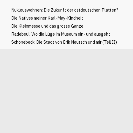
Nukleuswohnen: Die Zukunft der ostdeutschen Platten?
Die Natives meiner Karl-May-Kindheit
Die Kleinmesse und das grosse Ganze
Radebeul: Wo die Lüge im Museum ein- und ausgeht
Schönebeck: Die Stadt von Erik Neutsch und mir (Teil II)
Letzter Kommentar
Anett Lehnert
zu
Die Natives meiner Karl-May-Kindheit
Christa Manz- Dewald
zu
Nukleuswohnen: Die Zukunft
der ostdeutschen Platten?
Stephan Schwitter
zu
Die Natives meiner Karl-May-
Kindheit
Stephan Schwitter
zu
Die Kleinmesse und das grosse
Ganze