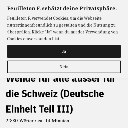
Zum
Feuilleton F. schätzt deine Privatsphäre.
FEUILLETON F.
— Journalismus mit Raum und Zeit
Inhalt
Feuilleton F. verwendet Cookies, um die Webseite
springen
ABONNIEREN
FEUILLETON F.
DER
nutzer:innenfreundlich zu gestalten und die Nutzung zu
W@RTIST
NEWS
KONTAKT
überprüfen. Klicke "Ja", wenn du mit der Verwendung von
Cookies einverstanden bist.
schlagwort
Réduit
Ja
Nein
Wende für alle ausser für
die Schweiz (Deutsche
Einheit Teil III)
2’880 Wörter / ca. 14 Minuten