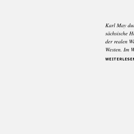
Karl May dur
sächsische Hi
der realen W
Westen. Im W
„DIE
WEITERLESE
NATIVES
MEINER
KARL-
MAY-
KINDHEIT“