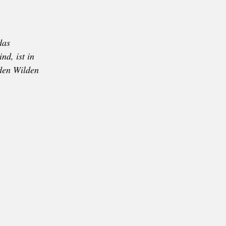
das
nd, ist in
 den Wilden