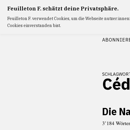
Zum
Feuilleton F. schätzt deine Privatsphäre.
Inhalt
Feuilleton F. verwendet Cookies, um die Webseite nutzer:inne
springen
Cookies einverstanden bist.
FEUILLETON
ABONNIER
schlagwor
Céd
Die N
3’184 Wörter
Juni 14, 2026