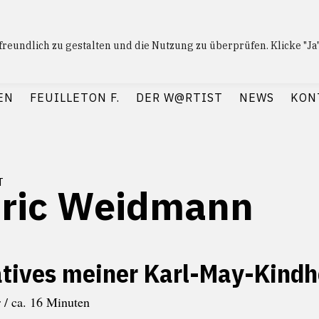
nfreundlich zu gestalten und die Nutzung zu überprüfen. Klicke "J
 F.
— Journalismus mit Raum und Zeit
EN
FEUILLETON F.
DER W@RTIST
NEWS
KON
t
ric Weidmann
atives meiner Karl-May-Kindh
 / ca. 16 Minuten